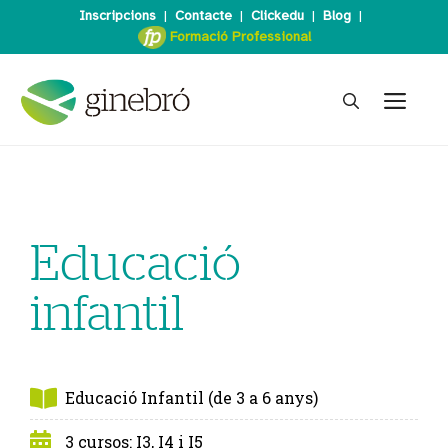
Inscripcions
|
Contacte
|
Clickedu
|
Blog
|
Formació Professional
Edu­cació
infantil
Educació Infantil (de 3 a 6 anys)
3 cursos: I3, I4 i I5