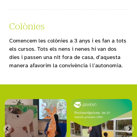
Colònies
Comencem les colònies a 3 anys i es fan a tots
els cursos. Tots els nens i nenes hi van dos
dies i passen una nit fora de casa, d’aquesta
manera afavorim la convivència i l’autonomia.
escolaginebro
escolaginebro
Aquesta vegada, els alumnes d’I5
Aquesta setmana s`ha obert el
hem escollit per recomanar un
...
període de preinscripció 26-27
...
Març 9
Març 6
153
1
30
0