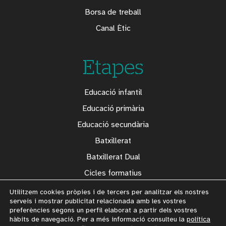
Borsa de treball
Canal Ètic
Etapes
Educació infantil
Educació primària
Educació secundària
Batxillerat
Batxillerat Dual
Cicles formatius
Formació professional
Utilitzem cookies pròpies i de tercers per analitzar els nostres
serveis i mostrar publicitat relacionada amb les vostres
preferències segons un perfil elaborat a partir dels vostres
hàbits de navegació. Per a més informació consulteu la
política
2026© Escola Ginebró SCCL. Tots els drets reservats. |