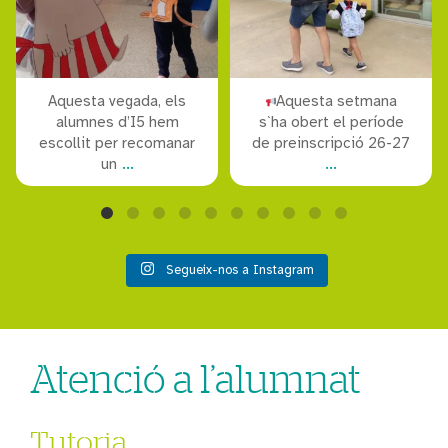
Aquesta vegada, els
Aquesta setmana
alumnes d’I5 hem
s`ha obert el període
escollit per recomanar
de preinscripció 26-27
...
...
un
Segueix-nos a Instagram
Atenció a l’alumnat
Tutoria